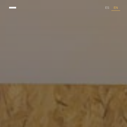
EN
ES