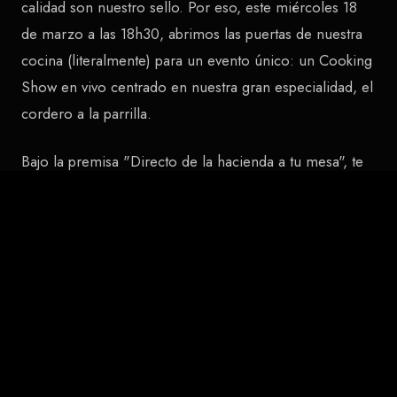
calidad son nuestro sello. Por eso, este miércoles 18
de marzo a las 18h30, abrimos las puertas de nuestra
cocina (literalmente) para un evento único: un Cooking
Show en vivo centrado en nuestra gran especialidad, el
cordero a la parrilla.
Bajo la premisa "Directo de la hacienda a tu mesa", te
invitamos a vivir una experiencia gastronómica que va
mucho más allá de una simple cena.
¿Por qué no puedes perderte este evento?
El Arte del Fuego en Vivo: Observa de primera mano
cómo nuestros expertos dominan la parrilla.
Aprenderás sobre los cortes, las temperaturas y las
técnicas que transforman una buena carne en una obra